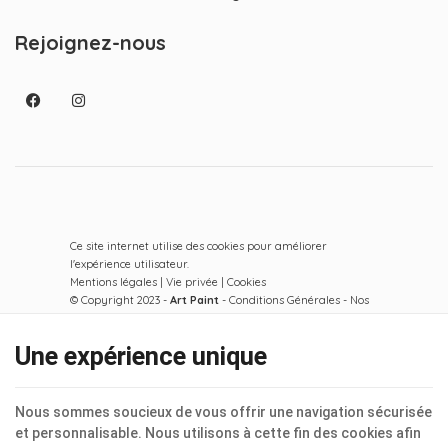
Rejoignez-nous
Ce site internet utilise des cookies pour améliorer
l'expérience utilisateur.
Mentions légales
|
Vie privée
|
Cookies
© Copyright 2023 -
Art Paint
-
Conditions Générales
-
Nos
partenaires web
Conditions d’utilisation du site web et protection des
Une expérience unique
données personnelles
E-net Business
, créateur de sites Internet pour
commerçants, indépendants & PME.
Nous sommes soucieux de vous offrir une navigation sécurisée
et personnalisable. Nous utilisons à cette fin des cookies afin