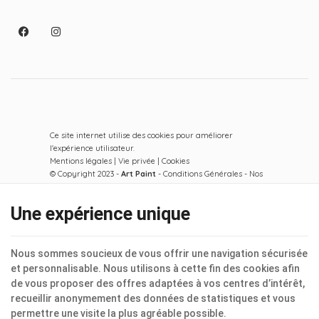
Ce site internet utilise des cookies pour améliorer
l'expérience utilisateur.
Mentions légales
|
Vie privée
|
Cookies
© Copyright 2023 -
Art Paint
-
Conditions Générales
-
Nos
partenaires web
Conditions d’utilisation du site web et protection des
Une expérience unique
données personnelles
E-net Business
, créateur de sites Internet pour
commerçants, indépendants & PME.
Nous sommes soucieux de vous offrir une navigation sécurisée
et personnalisable. Nous utilisons à cette fin des cookies afin
de vous proposer des offres adaptées à vos centres d’intérêt,
recueillir anonymement des données de statistiques et vous
permettre une visite la plus agréable possible.